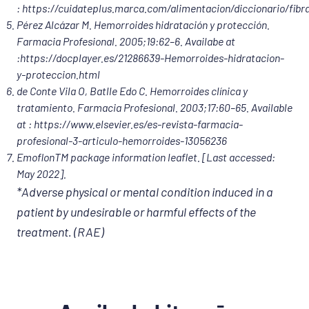
:
https://cuidateplus.marca.com/alimentacion/diccionario/fibr
Pérez Alcázar M. Hemorroides hidratación y protección.
Farmacia Profesional. 2005;19:62–6. Availabe at
:
https://docplayer.es/21286639-Hemorroides-hidratacion-
y-proteccion.html
de Conte Vila O, Batlle Edo C. Hemorroides clínica y
tratamiento. Farmacia Profesional. 2003;17:60–65. Available
at :
https://www.elsevier.es/es-revista-farmacia-
profesional-3-articulo-hemorroides-13056236
EmoflonTM package information leaflet. [Last accessed:
May 2022].
*Adverse physical or mental condition induced in a
patient by undesirable or harmful effects of the
treatment. (RAE)