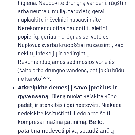
higiena. Naudokite drungną vandenį, rūgštinį
arba neutralų muilą, tarpvietę gerai
nuplaukite ir švelniai nusausinkite.
Nerekomenduotina naudoti tualetinį
popierių, geriau – drėgnas servetėles.
Nuplovus svarbu kruopščiai nusausinti, kad
nekiltų infekcijų ir nedirgintų.
Rekomenduojamos sėdimosios vonelės
(šalto arba drungno vandens, bet jokiu būdu
5, 6
ne karšto)
.
Atkreipkite dėmesį į savo įpročius ir
Dieną nuolat keiskite kūno
gyvenseną
.
padėtį ir stenkitės ilgai nestovėti. Niekada
nedelskite išsituštinti. Ledo arba šalti
kompresai mažina patinimą.
Be to,
patartina nedėvėti pilvą spaudžiančių