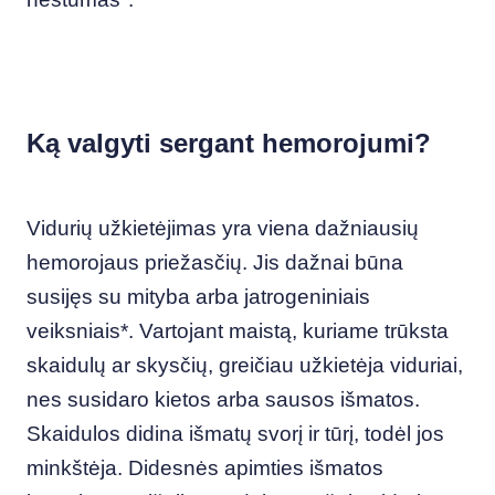
Ką valgyti sergant hemorojumi?
Vidurių užkietėjimas yra viena dažniausių
hemorojaus priežasčių. Jis dažnai būna
susijęs su mityba arba jatrogeniniais
veiksniais*.
Vartojant maistą, kuriame trūksta
skaidulų ar skysčių, greičiau užkietėja viduriai,
nes susidaro kietos arba sausos išmatos.
Skaidulos didina išmatų svorį ir tūrį, todėl jos
minkštėja. Didesnės apimties išmatos