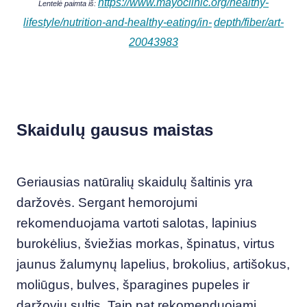
https://www.mayoclinic.org/healthy-
Lentelė paimta iš:
lifestyle/nutrition-and-healthy-eating/in-
depth/fiber/art-
20043983
Skaidulų gausus maistas
Geriausias natūralių skaidulų šaltinis yra
daržovės. Sergant hemorojumi
rekomenduojama vartoti salotas, lapinius
burokėlius, šviežias morkas, špinatus, virtus
jaunus žalumynų lapelius, brokolius, artišokus,
moliūgus, bulves, šparagines pupeles ir
daržovių sultis. Taip pat rekomenduojami