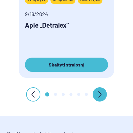
9/18/2024
9/18/
Apie „Detralex"
Kojų
nep
sim
Skaityti straipsnį