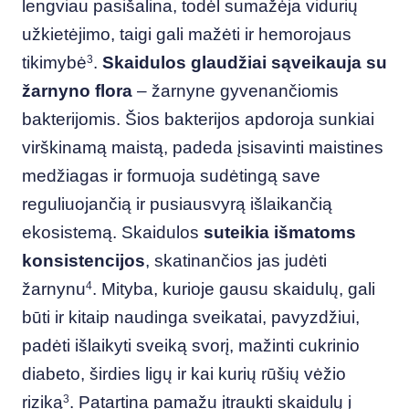
lengviau pasišalina, todėl sumažėja vidurių
užkietėjimo, taigi gali mažėti ir hemorojaus
tikimybė
3
.
Skaidulos glaudžiai sąveikauja su
žarnyno flora
– žarnyne gyvenančiomis
bakterijomis. Šios bakterijos apdoroja sunkiai
virškinamą maistą, padeda įsisavinti maistines
medžiagas ir formuoja sudėtingą save
reguliuojančią ir pusiausvyrą išlaikančią
ekosistemą. Skaidulos
suteikia išmatoms
konsistencijos
, skatinančios jas judėti
žarnynu
4
.
Mityba, kurioje gausu skaidulų, gali
būti ir kitaip naudinga sveikatai, pavyzdžiui,
padėti išlaikyti sveiką svorį, mažinti cukrinio
diabeto, širdies ligų ir kai kurių rūšių vėžio
riziką
3
.
Patartina pamažu įtraukti skaidulų į