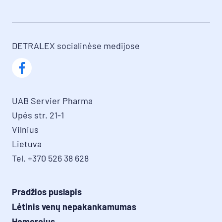
nebėra. Vaistas paprastai pristatomas per 2–3
dienas.
DETRALEX socialinėse medijose
UAB Servier Pharma

Upės str. 21-1

Vilnius

Lietuva

Tel. +370 526 38 628
Pradžios puslapis