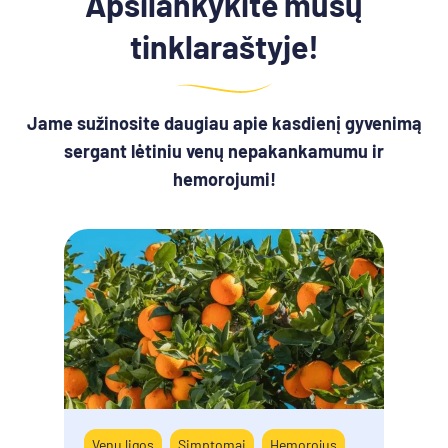
Apsilankykite mūsų
tinklaraštyje!
Jame sužinosite daugiau apie kasdienį gyvenimą
sergant lėtiniu venų nepakankamumu ir
hemorojumi!
Venų ligos
Simptomai
Hemorojus
Venų 