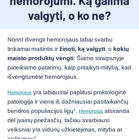
hemorojumi. Ką galima
valgyti, o ko ne?
Norint išvengti hemorojaus labai svarbu
tinkamai maitintis ir
žinoti, ką valgyti
, o
kokių
maisto produktų vengti
. Šiame straipsnyje
pateikiame patarimų, kaip pritaikyti mitybą, kad
išvengtumėte hemorojaus.
yra labiausiai paplitusi proktologinė
Hemorojus
patologija ir viena iš dažniausiai pasitaikančių
bendros populiacijos ligų
1
.
atsiranda
Hemorojus
dėl įvairių priežasčių, tačiau svarbiausi
veiksniai yra vidurių užkietėjimas, mityba ar
nėštumas
2
.