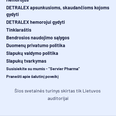
Lėtinis venų nepakankamumas
Hemorojus
DETRALEX apsunkusioms, skaudančioms kojoms
gydyti
DETRALEX hemorojui gydyti
Tinklaraštis
Bendrosios naudojimo sąlygos
Duomenų privatumo politika
Slapukų valdymo politika
Slapukų tvarkymas
Susisiekite su mumis - "Servier Pharma“
Pranešti apie šalutinį poveikį
Šios svetainės turinys skirtas tik Lietuvos 
auditorijai