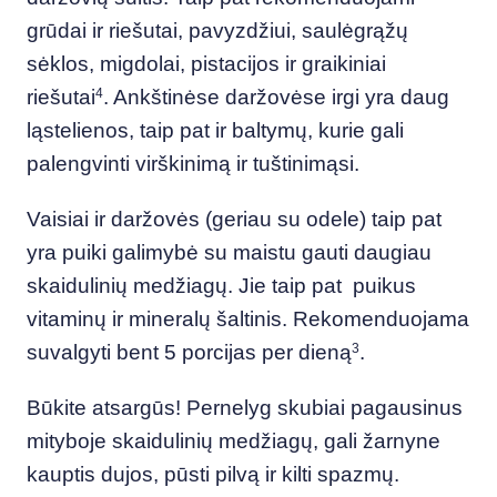
grūdai ir riešutai, pavyzdžiui, saulėgrąžų
sėklos, migdolai, pistacijos ir graikiniai
riešutai
4
. Ankštinėse daržovėse irgi yra daug
ląstelienos, taip pat ir baltymų, kurie gali
palengvinti virškinimą ir tuštinimąsi.
Vaisiai ir daržovės (geriau su odele) taip pat
yra puiki galimybė su maistu gauti daugiau
skaidulinių medžiagų. Jie taip pat puikus
vitaminų ir mineralų šaltinis. Rekomenduojama
suvalgyti bent 5 porcijas per dieną
3
.
Būkite atsargūs! Pernelyg skubiai pagausinus
mityboje skaidulinių medžiagų, gali žarnyne
kauptis dujos, pūsti pilvą ir kilti spazmų.