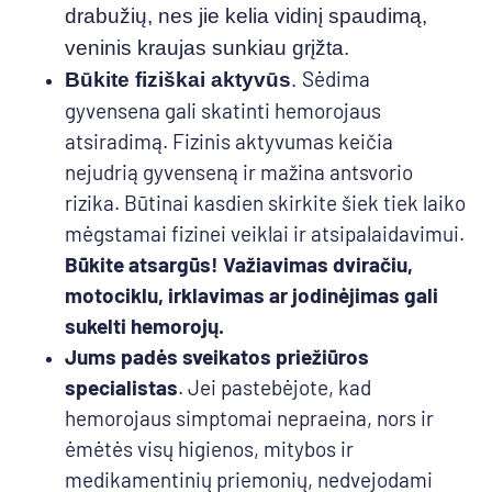
drabužių, nes jie kelia vidinį spaudimą,
veninis kraujas sunkiau grįžta.
Sėdima
Būkite fiziškai aktyvūs
.
gyvensena gali skatinti hemorojaus
atsiradimą. Fizinis aktyvumas keičia
nejudrią gyvenseną ir mažina antsvorio
rizika. Būtinai kasdien skirkite šiek tiek laiko
mėgstamai fizinei veiklai ir atsipalaidavimui.
Būkite atsargūs!
Važiavimas dviračiu,
motociklu, irklavimas ar jodinėjimas gali
sukelti hemorojų.
Jums padės sveikatos priežiūros
specialistas
. Jei pastebėjote, kad
hemorojaus simptomai nepraeina, nors ir
ėmėtės visų higienos, mitybos ir
medikamentinių priemonių, nedvejodami