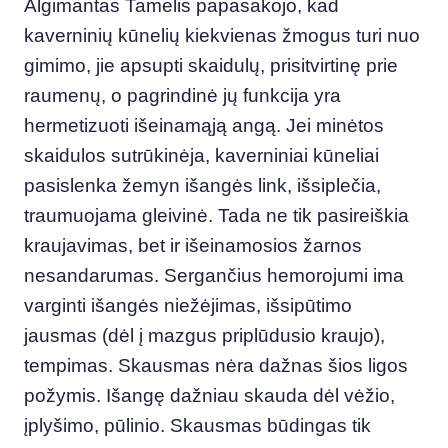
Algimantas Tamelis papasakojo, kad
kaverninių kūnelių kiekvienas žmogus turi nuo
gimimo, jie apsupti skaidulų, prisitvirtinę prie
raumenų, o pagrindinė jų funkcija yra
hermetizuoti išeinamąją angą. Jei minėtos
skaidulos sutrūkinėja, kaverniniai kūneliai
pasislenka žemyn išangės link, išsiplečia,
traumuojama gleivinė. Tada ne tik pasireiškia
kraujavimas, bet ir išeinamosios žarnos
nesandarumas. Sergančius hemorojumi ima
varginti išangės niežėjimas, išsipūtimo
jausmas (dėl į mazgus priplūdusio kraujo),
tempimas. Skausmas nėra dažnas šios ligos
požymis. Išangę dažniau skauda dėl vėžio,
įplyšimo, pūlinio. Skausmas būdingas tik