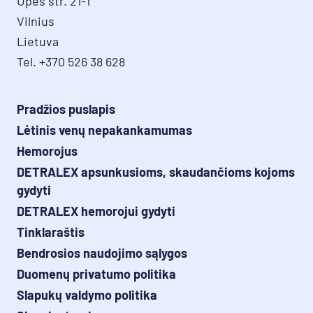
Upės str. 21-1

Vilnius

Lietuva

Tel. +370 526 38 628
Pradžios puslapis
Lėtinis venų nepakankamumas
Hemorojus
DETRALEX apsunkusioms, skaudančioms kojoms
gydyti
DETRALEX hemorojui gydyti
Tinklaraštis
Bendrosios naudojimo sąlygos
Duomenų privatumo politika
Slapukų valdymo politika