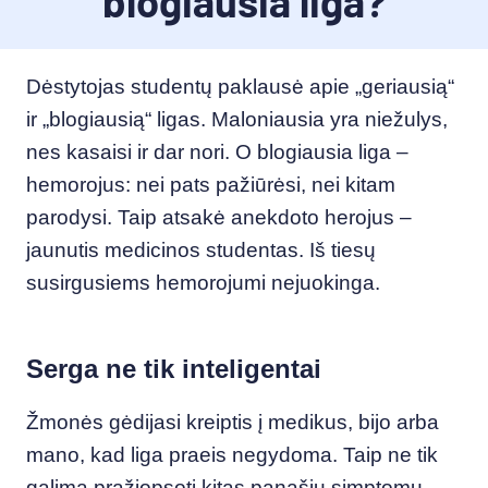
blogiausia liga?
Dėstytojas studentų paklausė apie „geriausią“
ir „blogiausią“ ligas. Maloniausia yra niežulys,
nes kasaisi ir dar nori. O blogiausia liga –
hemorojus: nei pats pažiūrėsi, nei kitam
parodysi. Taip atsakė anekdoto herojus –
jaunutis medicinos studentas. Iš tiesų
susirgusiems hemorojumi nejuokinga.
Serga ne tik inteligentai
Žmonės gėdijasi kreiptis į medikus, bijo arba
mano, kad liga praeis negydoma. Taip ne tik
galima pražiopsoti kitas panašių simptomų