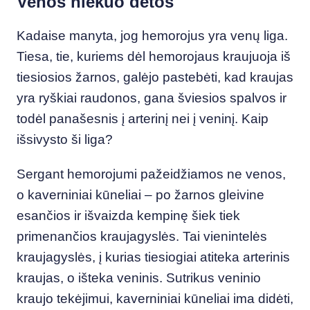
Venos niekuo dėtos
Kadaise manyta, jog hemorojus yra venų liga.
Tiesa, tie, kuriems dėl hemorojaus kraujuoja iš
tiesiosios žarnos, galėjo pastebėti, kad kraujas
yra ryškiai raudonos, gana šviesios spalvos ir
todėl panašesnis į arterinį nei į veninį. Kaip
išsivysto ši liga?
Sergant hemorojumi pažeidžiamos ne venos,
o kaverniniai kūneliai – po žarnos gleivine
esančios ir išvaizda kempinę šiek tiek
primenančios kraujagyslės. Tai vienintelės
kraujagyslės, į kurias tiesiogiai atiteka arterinis
kraujas, o išteka veninis. Sutrikus veninio
kraujo tekėjimui, kaverniniai kūneliai ima didėti,