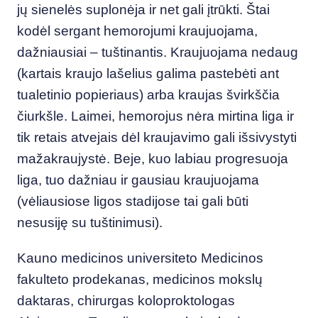
jų sienelės suplonėja ir net gali įtrūkti. Štai
kodėl sergant hemorojumi kraujuojama,
dažniausiai – tuštinantis. Kraujuojama nedaug
(kartais kraujo lašelius galima pastebėti ant
tualetinio popieriaus) arba kraujas švirkščia
čiurkšle. Laimei, hemorojus nėra mirtina liga ir
tik retais atvejais dėl kraujavimo gali išsivystyti
mažakraujystė. Beje, kuo labiau progresuoja
liga, tuo dažniau ir gausiau kraujuojama
(vėliausiose ligos stadijose tai gali būti
nesusiję su tuštinimusi).
Kauno medicinos universiteto Medicinos
fakulteto prodekanas, medicinos mokslų
daktaras, chirurgas koloproktologas