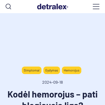
Simptomai
Gydymas
Hemorojus
2024-09-18
Kodėl hemorojus – pati