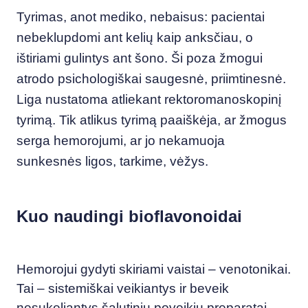
Tyrimas, anot mediko, nebaisus: pacientai
nebeklupdomi ant kelių kaip anksčiau, o
ištiriami gulintys ant šono. Ši poza žmogui
atrodo psichologiškai saugesnė, priimtinesnė.
Liga nustatoma atliekant rektoromanoskopinį
tyrimą. Tik atlikus tyrimą paaiškėja, ar žmogus
serga hemorojumi, ar jo nekamuoja
sunkesnės ligos, tarkime, vėžys.
Kuo naudingi bioflavonoidai
Hemorojui gydyti skiriami vaistai – venotonikai.
Tai – sistemiškai veikiantys ir beveik
nesukeliantys šalutinių poveikių preparatai.