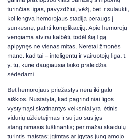
turinčias ligas, pavyzdžiui, vėžį, bet ir sulaukti,
kol lengva hemorojaus stadija peraugs į
sunkesnę, patirti komplikacijų. Apie hemorojų
vengiama atvirai kalbėti, todėl šią ligą
apipynęs ne vienas mitas. Neretai žmonės
mano, kad tai – inteligentų ir vairuotojų liga, t.
y. tų, kurie daugiausia laiko praleidžia
sėdėdami.
Bet hemorojaus priežastys nėra iki galo
aiškios. Nustatyta, kad pagrindiniai ligos
vystymąsi skatinantys veiksniai yra lėtinis
vidurių užkietėjimas ir su juo susijęs
stanginimasis tuštinantis; per mažai skaidulų
turintis maistas; įgimtas ar įgytas jungiamojo