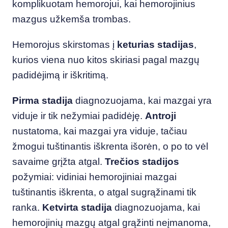
komplikuotam hemorojui, kai hemorojinius
mazgus užkemša trombas.
Hemorojus skirstomas į
keturias stadijas
,
kurios viena nuo kitos skiriasi pagal mazgų
padidėjimą ir iškritimą.
Pirma stadija
diagnozuojama, kai mazgai yra
viduje ir tik nežymiai padidėję.
Antroji
nustatoma, kai mazgai yra viduje, tačiau
žmogui tuštinantis iškrenta išorėn, o po to vėl
savaime grįžta atgal.
Trečios stadijos
požymiai: vidiniai hemorojiniai mazgai
tuštinantis iškrenta, o atgal sugrąžinami tik
ranka.
Ketvirta stadija
diagnozuojama, kai
hemorojinių mazgų atgal grąžinti neįmanoma,