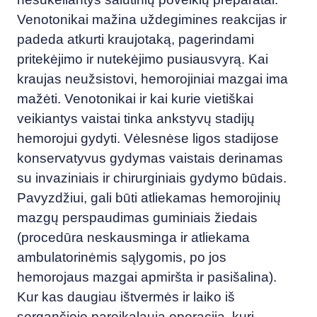
Venotonikai mažina uždegimines reakcijas ir
padeda atkurti kraujotaką, pagerindami
pritekėjimo ir nutekėjimo pusiausvyrą. Kai
kraujas neužsistovi, hemorojiniai mazgai ima
mažėti. Venotonikai ir kai kurie vietiškai
veikiantys vaistai tinka ankstyvų stadijų
hemorojui gydyti. Vėlesnėse ligos stadijose
konservatyvus gydymas vaistais derinamas
su invaziniais ir chirurginiais gydymo būdais.
Pavyzdžiui, gali būti atliekamas hemorojinių
mazgų perspaudimas guminiais žiedais
(procedūra neskausminga ir atliekama
ambulatorinėmis sąlygomis, po jos
hemorojaus mazgai apmiršta ir pasišalina).
Kur kas daugiau ištvermės ir laiko iš
sergančiojo pareikalauja operacija, kuri