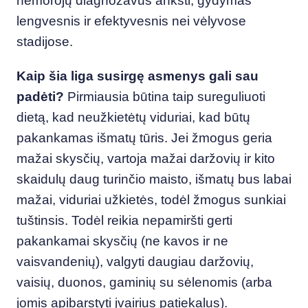
hemorojų diagnozavus anksti, gydymas
lengvesnis ir efektyvesnis nei vėlyvose
stadijose.
Kaip šia liga susirgę asmenys gali sau
padėti?
Pirmiausia būtina taip sureguliuoti
dietą, kad neužkietėtų viduriai, kad būtų
pakankamas išmatų tūris. Jei žmogus geria
mažai skysčių, vartoja mažai daržovių ir kito
skaidulų daug turinčio maisto, išmatų bus labai
mažai, viduriai užkietės, todėl žmogus sunkiai
tuštinsis. Todėl reikia nepamiršti gerti
pakankamai skysčių (ne kavos ir ne
vaisvandenių), valgyti daugiau daržovių,
vaisių, duonos, gaminių su sėlenomis (arba
jomis apibarstyti įvairius patiekalus).