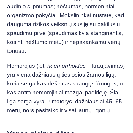
audinio silpnumas; nėštumas, hormoniniai
organizmo pokyčiai. Mokslininkai nustatė, kad
dauguma rizikos veiksnių susiję su pakilusiu
spaudimu pilve (spaudimas kyla stanginantis,
kosint, nėštumo metu) ir nepakankamu venų
tonusu.
Hemorojus (lot.
haemorrhoides
– kraujavimas)
yra viena dažniausių tiesiosios žarnos ligų,
kuria serga kas dešimtas suaugęs žmogus, o
kas antro hemorojiniai mazgai padidėję. Šia
liga serga vyrai ir moterys, dažniausiai 45–65
metų, nors pasitaiko ir visai jaunų ligonių.