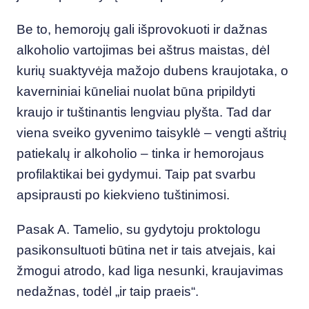
Be to, hemorojų gali išprovokuoti ir dažnas
alkoholio vartojimas bei aštrus maistas, dėl
kurių suaktyvėja mažojo dubens kraujotaka, o
kaverniniai kūneliai nuolat būna pripildyti
kraujo ir tuštinantis lengviau plyšta. Tad dar
viena sveiko gyvenimo taisyklė – vengti aštrių
patiekalų ir alkoholio – tinka ir hemorojaus
profilaktikai bei gydymui. Taip pat svarbu
apsiprausti po kiekvieno tuštinimosi.
Pasak A. Tamelio, su gydytoju proktologu
pasikonsultuoti būtina net ir tais atvejais, kai
žmogui atrodo, kad liga nesunki, kraujavimas
nedažnas, todėl „ir taip praeis“.